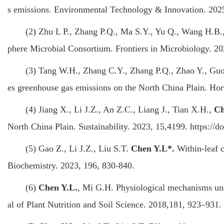
s emissions. Environmental Technology & Innovation. 202
(2) Zhu L P., Zhang P.Q., Ma S.Y., Yu Q., Wang H.B., 
phere Microbial Consortium. Frontiers in Microbiology. 2
(3) Tang W.H., Zhang C.Y., Zhang P.Q., Zhao Y., Guo M
es greenhouse gas emissions on the North China Plain. Hort
(4) Jiang X., Li J.Z., An Z.C., Liang J., Tian X.H.,
Ch
North China Plain. Sustainability. 2023, 15,4199. https://
(5) Gao Z., Li J.Z., Liu S.T.
Chen Y.L*.
Within-leaf c
Biochemistry. 2023, 196, 830-840.
(6)
Chen Y.L.
, Mi G.H. Physiological mechanisms under
al of Plant Nutrition and Soil Science. 2018,181, 923–931.