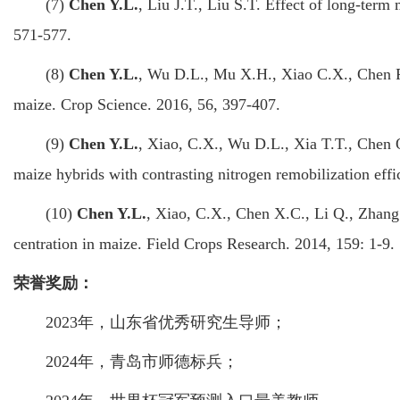
(7)
Chen Y.L.
, Liu J.T., Liu S.T. Effect of long-term
571-577.
(8)
Chen Y.L.
, Wu D.L., Mu X.H., Xiao C.X., Chen F.J
maize. Crop Science. 2016, 56, 397-407.
(9)
Chen Y.L.
, Xiao, C.X., Wu D.L., Xia T.T., Chen Q
maize hybrids with contrasting nitrogen remobilization ef
(10)
Chen Y.L.
, Xiao, C.X., Chen X.C., Li Q., Zhang J
centration in maize. Field Crops Research. 2014, 159: 1-9.
荣誉奖励：
2023年，山东省优秀研究生导师；
2024年，青岛市师德标兵；