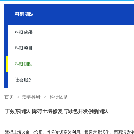
科研团队
科研成果
科研项目
科研团队
社会服务
首页
>
教学科研
>
科研团队
丁效东团队-障碍土壤修复与绿色开发创新团队
障碍土壤改良与培肥、养分资源高效利用、根际营养活化、面源污染