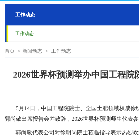
工作动态
工作动态
首页
>
新闻动态
>
工作动态
2026世界杯预测举办中国工程
5月14日，中国工程院院士、全国土肥领域权威徐
郭尚敬出席报告会并致辞，2026世界杯预测师生代表
郭尚敬代表公司对徐明岗院士莅临指导表示热烈欢迎