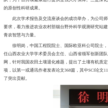
的原创性科研成果。
此次学术报告及交流座谈会的成功举办，为公司师生
要求，着力推进农业农村部烟台野外科学观测研究站建
青农智慧与力量。
徐明岗，中国工程院院士、国际欧亚科公司院士，中
任山西农业大学学术委员会主任、山西省领军创新团队
网，针对我国农田土壤退化难题，提出了土壤有机质定
项，以第一或通讯作者发表论文368篇，其中SCI论
了突出贡献。