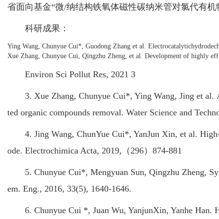
省面向基金“微/纳结构铁氧体磁性碳纳米管对氯代有机物吸
科研成果：
Ying Wang, Chunyue Cui*, Guodong Zhang et al. Electrocatalytichydrodechlo
Xue Zhang, Chunyue Cui, Qingzhu Zheng, et al. Development of highly effi
Environ Sci Pollut Res, 2021 3
3. Xue Zhang, Chunyue Cui*, Ying Wang, Jing et al. An e
ted organic compounds removal. Water Science and Techno
4. Jing Wang, ChunYue Cui*, YanJun Xin, et al. High-per
ode. Electrochimica Acta, 2019,（296）874-881
5. Chunyue Cui*, Mengyuan Sun, Qingzhu Zheng, Synthesi
em. Eng., 2016, 33(5), 1640-1646.
6. Chunyue Cui *, Juan Wu, YanjunXin, Yanhe Han. Highly