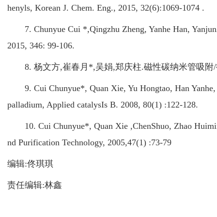
henyls, Korean J. Chem. Eng., 2015, 32(6):1069-1074 .
7. Chunyue Cui *,Qingzhu Zheng, Yanhe Han, YanjunXin. 
2015, 346: 99-106.
8. 杨文方,崔春月*,吴娟,郑庆柱.磁性碳纳米管吸附/微波再
9. Cui Chunyue*, Quan Xie, Yu Hongtao, Han Yanhe, Che
palladium, Applied catalysIs B. 2008, 80(1) :122-128.
10. Cui Chunyue*, Quan Xie ,ChenShuo, Zhao Huimin. Adso
nd Purification Technology, 2005,47(1) :73-79
编辑:佟琪琪
责任编辑:林鑫