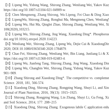
【1】
Lipeng Wu, Yidong Wang, Shirong Zhang, Wenliang Wei, Yakov Kuzyako
https://doi.org/10.1007/s11104-021-04909-w.
【2】
Chen Mengmeng
,
Zhang Shirong
,
Wu Lipeng
,
Fei Chao
&
Ding Xia
【3】LipengWu, Shirong Zhang, Ronghui Ma, Mengmeng Chen, WenliangWei, X
【4】Lipeng Wu, Hui Ma, Qinglei Zhao, Shirong Zhang, Wenliang Wei, Xiaodon
100(2020),103215.
【5】Lipeng Wu
, Shirong Zhang
, Jing Wang
, Xiaodong Ding*. Phosphorus r
doi.org/10.1016/j.envpol.2020.114223.
【6】Wenliang Wei, Shirong Zhang, Lipeng Wu, Dejie Cui & XiaodongDing*. Bi
2020, DOI:10.1080/03650340.2020.1784879.
【7】Chao Fei, Shirong Zhang, Wenliang Wei, Bin Liang, Junliang Li & Xiaodo
https://doi.org/10.1007/s11368-019-02483-4.
【8】Lipeng Wu, Jianfeng Tang, Shirong Zhang, Jing Wang, Xiaodong Ding*.
【9】Lipeng Wu, Changbin Wei, Shirong Zhang, Yidong Wang, Yakov Kuzyakov,
901~909.
【10】Zhang Shirong and Xiaodong Ding*. The competitive vs. complementary b
Science. 2018, 181, 566-574.
【11】Xiaodong Ding, Shirong Zhang, Rongping Wang, Shuyi Li, and Xinrong 
Journal of Plant Nutrition, 2016, 39(13): 1915~1925.
【12】Shirong Zhang, Rongping Wang, Lin Zhang, Shuyi Li, Gu Feng, Xiaodong
and Soil Science, 2014, 177: 208~215
【13】Xiaodong Ding, Shirong Zhang. Exogenous labile C application enhances 